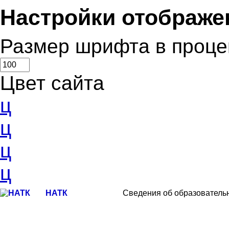
Настройки отображе
Размер шрифта в проце
Цвет сайта
ц
ц
ц
ц
НАТК
Сведения об образователь