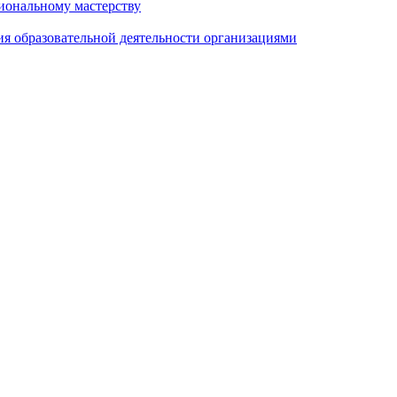
иональному мастерству
ия образовательной деятельности организациями