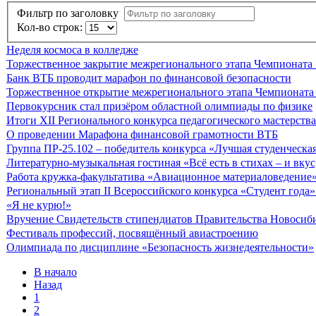
Фильтр по заголовку
Кол-во строк:
Неделя космоса в колледже
Торжественное закрытие межрегионального этапа Чемпионата
Банк ВТБ проводит марафон по финансовой безопасности
Торжественное открытие межрегионального этапа Чемпионата
Первокурсник стал призёром областной олимпиады по физике
Итоги XII Регионального конкурса педагогического мастерства
О проведении Марафона финансовой грамотности ВТБ
Группа ПР-25.102 – победитель конкурса «Лучшая студенческа
Литературно-музыкальная гостиная «Всё есть в стихах – и вку
Работа кружка-факультатива «Авиационное материаловедение
Региональный этап II Всероссийского конкурса «Студент года
«Я не курю!»
Вручение Свидетельств стипендиатов Правительства Новосиб
Фестиваль профессий, посвящённый авиастроению
Олимпиада по дисциплине «Безопасность жизнедеятельности»
В начало
Назад
1
2