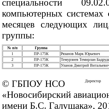
специальности 09.0
компьютерных системах 
месяцев следующих лиц
группы:
№ п/п
Группа
1
ПР-175К
Рязанов Марк Юрьевич
2
ПР-175К
Темурзиев Темирлан Бадруд
3
ПР-175К
Уланов Дмитрий Витальеви
© ГБПОУ НСО
Директор
«Новосибирский авиацио
имени Б.С. Галущака», 20