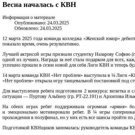
Весна началась с КВН
Информация о материале
Опубликовано: 24.03.2025
Обновлено: 24.03.2025
12 марта 2025 года команда колледжа «Женский юмор» дебюти
показало время, очень результативно.
Лучшей актрисой игры признали студентку Назарову Софию (г
одной из лучших. Награда за неё стала подарком для всех, к
успешно прошли в сезон новой для себя Лиги КВН и теперь б
14 марта команда КВН «Нет проблем» выступила в ¼ Лиги «
«Нет проблем» открыла игру танцевальной постановкой под ст
Для выступления ребята подготовили 2 конкурса: визитка и 
ситуации — Пуртову Альбину (гр. РТ-22.191) и Архипова Илью
На обеих играх ребят поддерживала огромная «армия» бол
и эмоционально мотивировали ребят. В ¼ игры соперникам
прохождения в полуфинал, но у них есть все шансы пройти по 
Подготовкой КВНщиков занималась: руководитель команды 