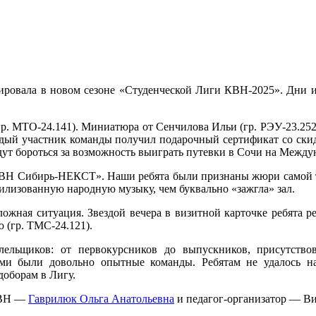
ровала в новом сезоне «Студенческой Лиги КВН-2025». Дни и 
р. МТО-24.141). Миниатюра от Сенчилова Ильи (гр. РЭУ-23.252)
аждый участник команды получил подарочный сертификат со скид
удут бороться за возможность выиграть путевки в Сочи на Меж
КВН Сибирь-НЕКСТ». Наши ребята были признаны жюри самой та
илизованную народную музыку, чем буквально «зажгла» зал.
сложная ситуация. Звездой вечера в визитной карточке ребята 
 (гр. ТМС-24.121).
ельщиков: от первокурсников до выпускников, присутство
и были довольно опытные команды. Ребятам не удалось наб
доборам в Лигу.
КВН —
Гаврилюк Ольга Анатольевна
и педагог-организатор — В