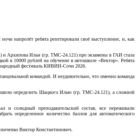
ночи напролёт ребята репетировали своё выступление, и, как
 и Архипова Ильи (гр. ТМС-24.121) про экзамены в ГАИ стала
кой в 10000 рублей на обучение в автошколе «Вектор». Ребята
дународный фестиваль КИВИН-Сочи 2026.
нцевальной командой. И неудивительно, что именно команда
решили определить Шацкого Илью (гр. ТМС-24.121), а сложной
вал и солидный преподавательский состав, все переживали
рать определенное количество баллов для автоматического
иниченко Виктор Константинович.