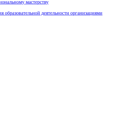
иональному мастерству
ия образовательной деятельности организациями