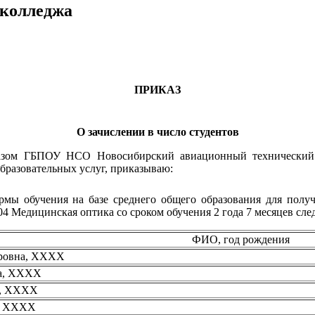
 колледжа
ПРИКАЗ
О зачислении в число студентов
азом ГБПОУ НСО Новосибирский авиационный технический 
бразовательных услуг, приказываю:
ормы обучения на базе среднего общего образования для полу
.04 Медицинская оптика со сроком обучения 2 года 7 месяцев с
ФИО, год рождения
ировна, XXXX
на, XXXX
а, XXXX
ч, XXXX