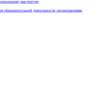
иональному мастерству
ия образовательной деятельности организациями