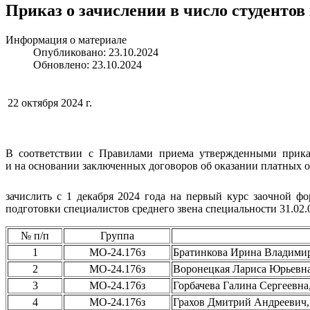
Приказ о зачислении в число студентов
Информация о материале
Опубликовано: 23.10.2024
Обновлено: 23.10.2024
22 октября 2024 г.
В соответствии с Правилами приема утвержденными прик
и на основании заключенных договоров об оказании платных о
зачислить с 1 декабря 2024 года на первый курс заочной ф
подготовки специалистов среднего звена специальности 31.02
№ п/п
Группа
1
МО-24.176з
Братинкова Ирина Владим
2
МО-24.176з
Воронецкая Лариса Юрьев
3
МО-24.176з
Горбачева Галина Сергеевн
4
МО-24.176з
Грахов Дмитрий Андрееви