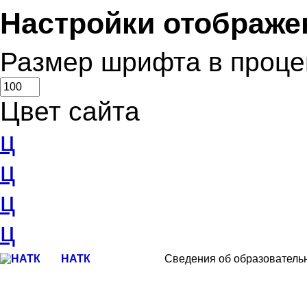
Настройки отображе
Размер шрифта в проце
Цвет сайта
ц
ц
ц
ц
НАТК
Сведения об образователь