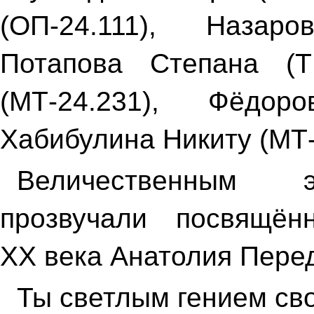
(ОП-24.111), Назар
Потапова Степана (Т
(МТ-24.231), Фёдор
Хабибулина Никиту (МТ-
Величественным э
прозвучали посвящё
XX века Анатолия Пере
Ты светлым гением св