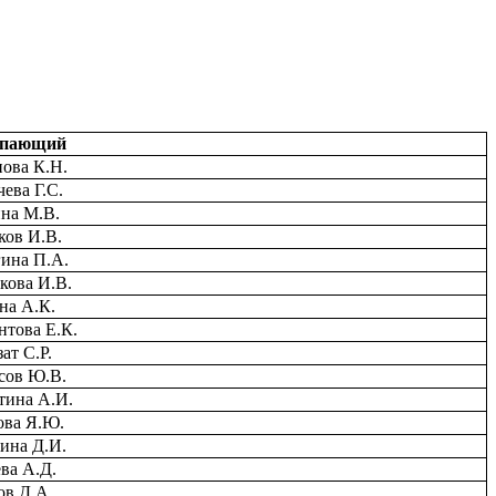
упающий
ова К.Н.
чева Г.С.
на М.В.
ов И.В.
ина П.А.
кова И.В.
а А.К.
това Е.К.
ат С.Р.
сов Ю.В.
ина А.И.
ва Я.Ю.
ина Д.И.
ва А.Д.
ов Д.А.