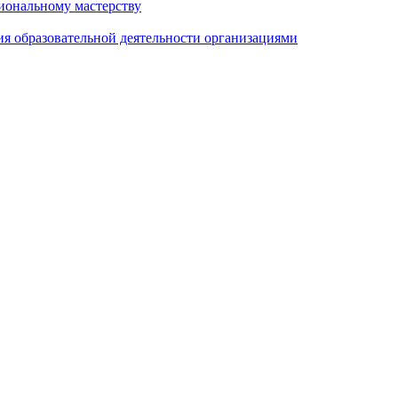
иональному мастерству
ия образовательной деятельности организациями