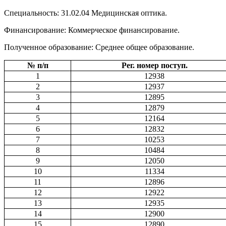
Специальность: 31.02.04 Медицинская оптика.
Финансирование: Коммерческое финансирование.
Полученное образование: Среднее общее образование.
№ п/п
Рег. номер поступ.
1
12938
2
12937
3
12895
4
12879
5
12164
6
12832
7
10253
8
10484
9
12050
10
11334
11
12896
12
12922
13
12935
14
12900
15
12890