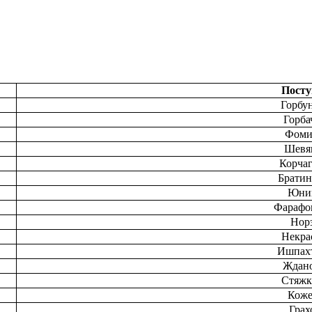
Пост
Горбун
Горба
Фоми
Шевяк
Корчаг
Братин
Юнин
Фарафон
Норз
Некра
Ишпахт
Ждано
Стяжк
Коже
Грах