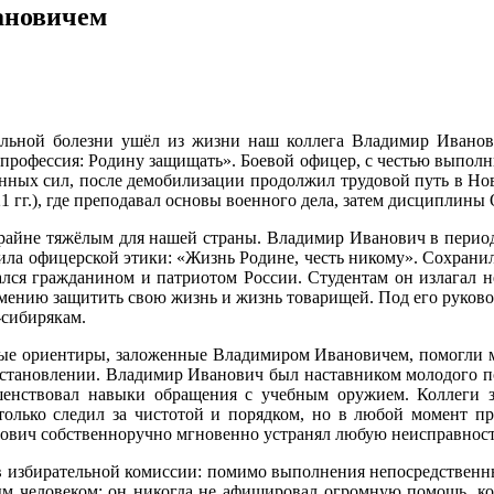
ановичем
ельной болезни ушёл из жизни наш коллега Владимир Ивано
я профессия: Родину защищать». Боевой офицер, с честью выпо
жённых сил, после демобилизации продолжил трудовой путь в Н
21 гг.), где преподавал основы военного дела, затем дисциплин
крайне тяжёлым для нашей страны. Владимир Иванович в период
вила офицерской этики: «Жизнь Родине, честь никому». Сохрани
ался гражданином и патриотом России. Студентам он излагал н
умению защитить свою жизнь и жизнь товарищей. Под его руков
-сибирякам.
ные ориентиры, заложенные Владимиром Ивановичем, помогли 
становлении. Владимир Иванович был наставником молодого п
ршенствовал навыки обращения с учебным оружием. Коллеги
 только следил за чистотой и порядком, но в любой момент 
ович собственноручно мгновенно устранял любую неисправност
в избирательной комиссии: помимо выполнения непосредственны
м человеком: он никогда не афишировал огромную помощь, кот