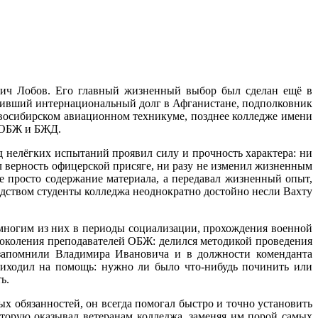
вич Лобов. Его главный жизненный выбор был сделан ещё в
лнивший интернациональный долг в Афганистане, подполковник
овосибирском авиационном техникуме, позднее колледже имени
ы ОБЖ и БЖД.
 нелёгких испытаний проявил силу и прочность характера: ни
л верность офицерской присяге, ни разу не изменил жизненным
е просто содержание материала, а передавал жизненный опыт,
одством студенты колледжа неоднократно достойно несли Вахту
многим из них в периоды социализации, прохождения военной
околения преподавателей ОБЖ: делился методикой проведения
 запомнили Владимира Ивановича и в должности коменданта
приходил на помощь: нужно ли было что-нибудь починить или
ь.
х обязанностей, он всегда помогал быстро и точно установить
орую оказывал ветеранам колледжа, заменяя им порой самых