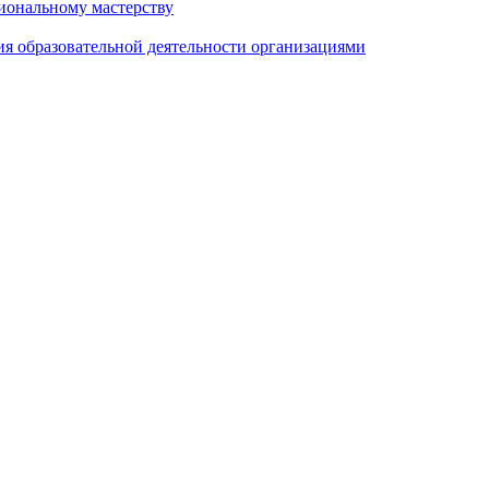
иональному мастерству
ия образовательной деятельности организациями