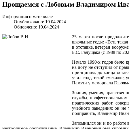
Прощаемся с Лобовым Владимиром Ив
Информация о материале
Опубликовано: 19.04.2024
Обновлено: 19.04.2024
25 марта после продолжит
школьные годы: «Есть така
в отставке, ветеран воору
Б.С. Галущака (с 1988 по 20
Начало 1990-х годов было 
на йоту не отступил от пра
принципам, до конца остав
учил солдатской смекалке, 
Памяти у мемориала Героям
Знания, умения, нравствен
службы, профессиональном 
практических работ, сове
учебного заведения: он не
подправить, Владимир Иван
Запомнился он и по работе 
необходимое оборудование. Владимир Иванович был скромны