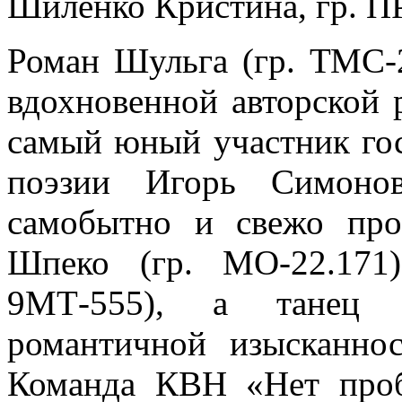
Шиленко Кристина, гр. ПР
Роман Шульга (гр. ТМС-2
вдохновенной авторской 
самый юный участник го
поэзии Игорь Симонов
самобытно и свежо про
Шпеко (гр. МО-22.171
9МТ-555), а танец г
романтичной изысканно
Команда КВН «Нет проб