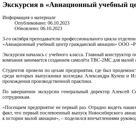
Экскурсия в «Авиационный учебный ц
Информация о материале
Опубликовано: 06.10.2023
Обновлено: 06.10.2023
3-го октября преподаватели профессионального цикла отдел
«Авиационный учебный центр гражданской авиации» ООО «Руса
Экскурсия началась с учебного класса. Главный конструктор
компания занимается созданием самолёта ТВС-2МС для малой а
Студентов провели по цехам предприятия, где был продемонс
среди которых выпускники колледжа Александра Кулеш и Ил
прохождения производственной практики.
По завершении экскурсии генеральный директор Алексей Се
сотрудникам.
«Посещаем предприятие не первый раз. Отрадно видеть наших
факт, что первый послевоенный выпуск Новосибирского авиац
к истории малой авиации», – поделился впечатлениями руков