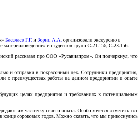
ия»
Басалаев Г.Г.
и
Зорин А.А.
организовали экскурсию в
атериаловедение» и студентов групп С-21.156, С-23.156.
инский рассказал про ООО «Русавиапром». Он подчеркнул, что
алью и отправки в покрасочный цех. Сотрудники предприятия,
али о преимуществах работы на данном предприятии и опыте
 будущих целях предприятия и требованиях к потенциальным
едают им частичку своего опыта. Особо хочется отметить тот
 конце сороковых годов. Можно сказать, что мы прикоснулись