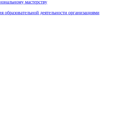
иональному мастерству
ия образовательной деятельности организациями