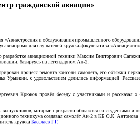
ентр гражданской авиации»
ения «Авиастроения и обслуживания промышленного оборудован
виапром» для слушателей кружка-факультатива «Авиационное м
 по разработке авиационной техники Максим Викторович Сапеж
виации, базируясь на легендарном Ан-2.
трирован процесс ремонта консоли самолёта, его обтяжки перк
ья Урывкин, с удовольствием делились информацией. Рассказ
ргеевич Крюков провёл беседу с участниками и рассказал о
 выпускников, которые прекрасно общаются со студентами и пер
ионного техникума создавал самолёт Ан-2 в КБ О.К. Антонова в
одитель кружка
Басалаев Г.Г.