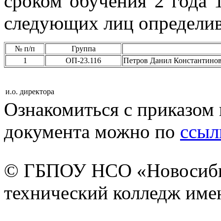
сроком обучения 2 года 
следующих лиц определив
№ п/п
Группа
1
ОП-23.116
Петров Данил Константин
и.о. директора
Ознакомиться с приказом 
документа можно по
ссыл
© ГБПОУ НСО «Новосиби
технический колледж имен