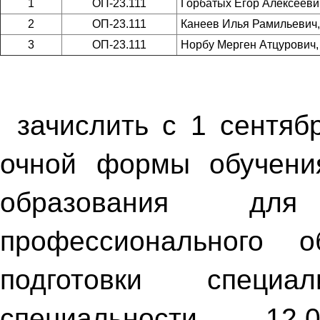
1
ОП-23.111
Горбатых Егор Алексееви
2
ОП-23.111
Канеев Илья Рамильевич
3
ОП-23.111
Норбу Мерген Атцурович
зачислить с 1 сентяб
очной формы обучени
образования для
профессионального 
подготовки специа
специальности 12