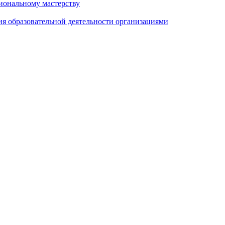
иональному мастерству
ия образовательной деятельности организациями