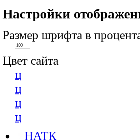
Настройки отображен
Размер шрифта в процент
Цвет сайта
ц
ц
ц
ц
НАТК