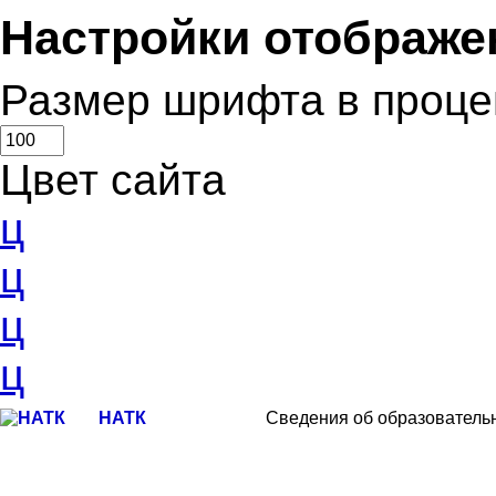
Настройки отображе
Размер шрифта в проце
Цвет сайта
ц
ц
ц
ц
НАТК
Сведения об образователь