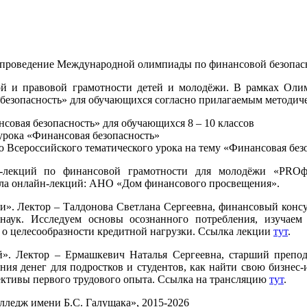
 проведение Международной олимпиады по финансовой безопас
 и правовой грамотности детей и молодёжи. В рамках Олим
 безопасность» для обучающихся согласно прилагаемым методич
совая безопасность» для обучающихся 8 – 10 классов
урока «Финансовая безопасность»
 Всероссийского тематического урока на тему «Финансовая без
-лекций по финансовой грамотности для молодёжи «PROфи
кла онлайн-лекций: АНО «Дом финансового просвещения».
ги». Лектор – Талдонова Светлана Сергеевна, финансовый консу
аук. Исследуем основы осознанного потребления, изучае
о целесообразности кредитной нагрузки. Ссылка лекции
тут
.
ей». Лектор – Ермашкевич Наталья Сергеевна, старший преп
ния денег для подростков и студентов, как найти свою бизнес-и
пективы первого трудового опыта. Ссылка на трансляцию
тут
.
едж имени Б.С. Галущака», 2015-2026