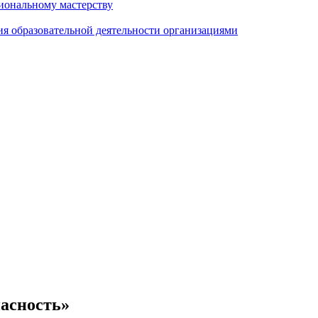
иональному мастерству
ия образовательной деятельности организациями
пасность»