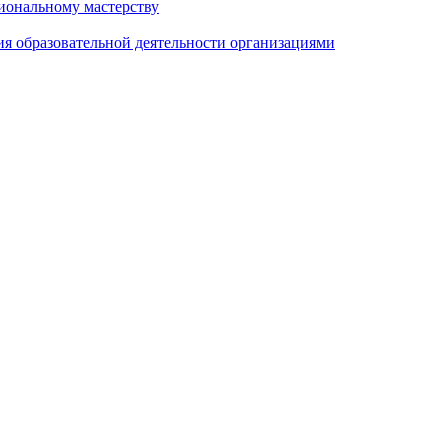
иональному мастерству
ия образовательной деятельности организациями