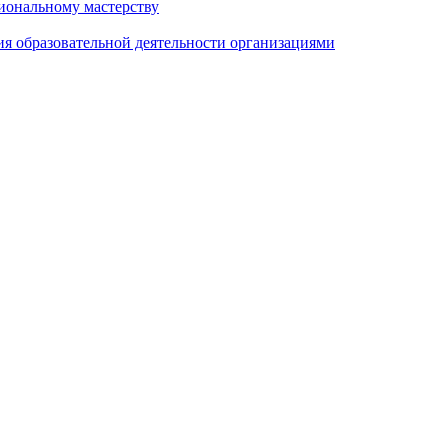
иональному мастерству
ия образовательной деятельности организациями