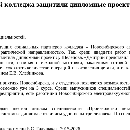
й колледжа защитили дипломные проек
циальностей.
ущих социальных партнеров колледжа – Новосибирского а
практической направленностью. Так, среди двадцати работ
тметила дипломный проект Д. Шелепова. «Дмитрий представил 
-печати, начиная с исходной заготовки, заканчивая готово
ет сократить количество операций изготовления детали, что, к
нием Е.В. Хлебникова.
приятиях Новосибирска, и у студентов появляется возможность
 возможно уже на 3 курсе. Среди выпускников специальност
редприятий, есть работники Новосибирского электровакуумного
й шестой диплом специальности «Производство лета
 системы» диплома с отличием удостоены три человека. По сп
едж имени Б.С. Галущака», 2015-2026