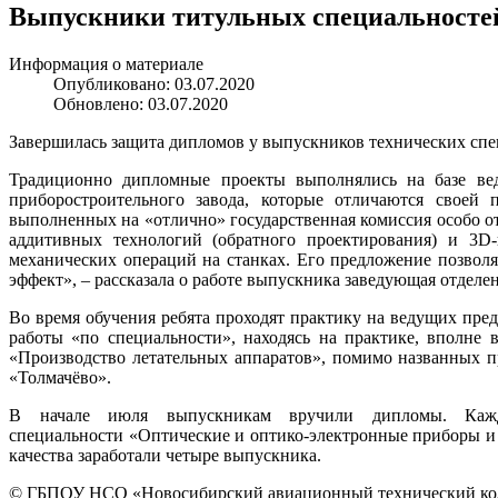
Выпускники титульных специальносте
Информация о материале
Опубликовано: 03.07.2020
Обновлено: 03.07.2020
Завершилась защита дипломов у выпускников технических спе
Традиционно дипломные проекты выполнялись на базе вед
приборостроительного завода, которые отличаются своей 
выполненных на «отлично» государственная комиссия особо о
аддитивных технологий (обратного проектирования) и 3
D
механических операций на станках. Его предложение позволя
эффект», – рассказала о работе выпускника заведующая отделе
Во время обучения ребята проходят практику на ведущих пред
работы «по специальности», находясь на практике, вполне
«Производство летательных аппаратов», помимо названных п
«Толмачёво».
В начале июля выпускникам вручили дипломы. Кажды
специальности «Оптические и оптико-электронные приборы и
качества заработали четыре выпускника.
© ГБПОУ НСО «Новосибирский авиационный технический колл