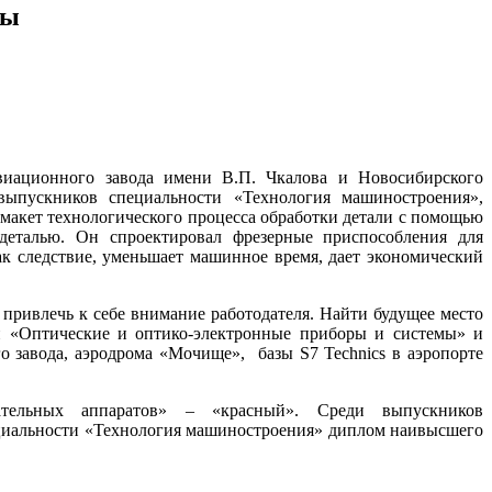
ты
виационного завода имени В.П. Чкалова и Новосибирского
 выпускников специальности «Технология машиностроения»,
макет технологического процесса обработки детали с помощью
й деталью. Он спроектировал фрезерные приспособления для
ак следствие, уменьшает машинное время, дает экономический
 привлечь к себе внимание работодателя. Найти будущее место
ей «Оптические и оптико-электронные приборы и системы» и
 завода, аэродрома «Мочище», базы S7 Technics в аэропорте
тельных аппаратов» – «красный». Среди выпускников
ециальности «Технология машиностроения» диплом наивысшего