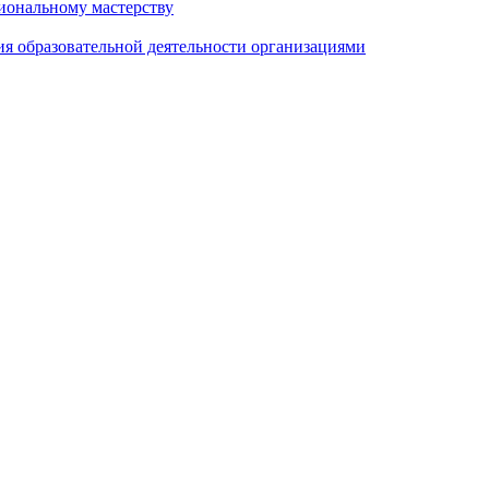
иональному мастерству
ия образовательной деятельности организациями