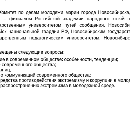
Комитет по делам молодежи мэрии города Новосибирска
я – филиалом Российской академии народного хозяйст
арственным университетом путей сообщения, Новосиб
ойск национальной гвардии РФ, Новосибирским государст
арственным педагогическим университетом, Новосибир
свещены следующие вопросы:
е в современном обществе: особенности, тенденции;
о современного общества;
аниц;
во коммуникаций современного общества;
редства противодействия экстремизму и коррупции в моло
 распространению экстремизма в молодежной среде.