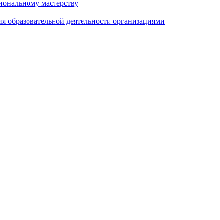
иональному мастерству
ия образовательной деятельности организациями