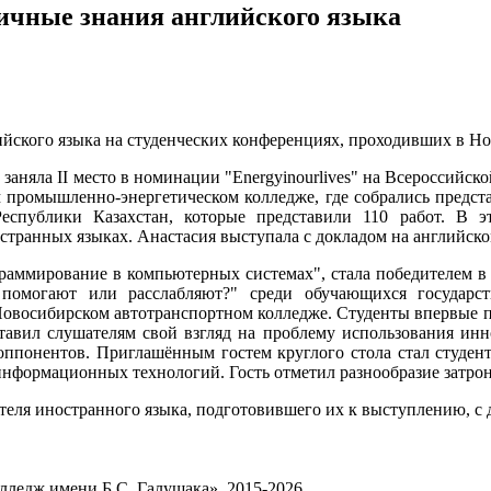
ичные знания английского языка
йского языка на студенческих конференциях, проходивших в Но
а заняла
II
место в номинации "
Energy
in
our
lives
" на Всероссийск
промышленно-энергетическом колледже, где собрались предста
Республики Казахстан, которые представили 110 работ. В 
странных языках. Анастасия выступала с докладом на английско
раммирование в компьютерных системах", стала победителем в 
помогают или расслабляют?" среди обучающихся государст
в Новосибирском автотранспортном колледже. Студенты впервые 
ставил слушателям свой взгляд на проблему использования ин
оппонентов. Приглашённым гостем круглого стола стал студент
информационных технологий. Гость отметил разнообразие затро
еля иностранного языка, подготовившего их к выступлению, с 
едж имени Б.С. Галущака», 2015-2026