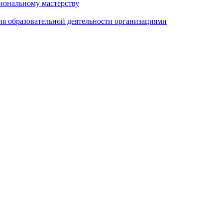
иональному мастерству
ия образовательной деятельности организациями