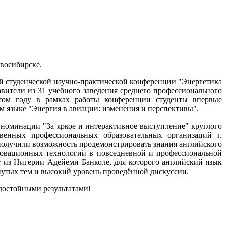
восибирске.
ой студенческой научно-практической конференции "Энергетика
вители из 31 учебного заведения среднего профессионального
этом году в рамках работы конференции студенты впервые
м языке "Энергия в авиации: изменения и перспективы".
номинации "За яркое и интерактивное выступление" круглого
венных профессиональных образовательных организаций г.
получили возможность продемонстрировать знания английского
новационных технологий в повседневной и профессиональной
 из Нигерии Адейеми Банколе, для которого английский язык
нутых тем и высокий уровень проведённой дискуссии.
достойными результатами!