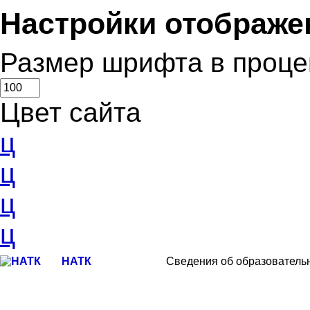
Настройки отображе
Размер шрифта в проце
Цвет сайта
ц
ц
ц
ц
НАТК
Сведения об образователь