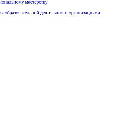
иональному мастерству
ия образовательной деятельности организациями