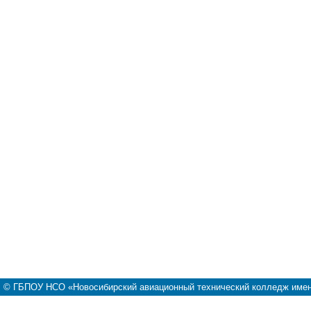
© ГБПОУ НСО «Новосибирский авиационный технический колледж имени