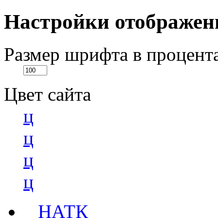
Настройки отображен
Размер шрифта в процент
Цвет сайта
ц
ц
ц
ц
НАТК