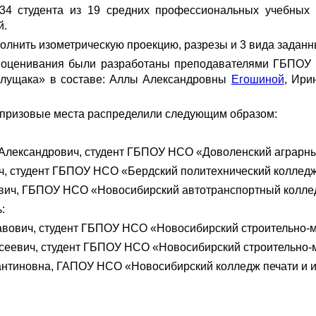
34 студента из 19 средних профессиональных учебных 
й.
лнить изометрическую проекцию, разрезы и 3 вида заданн
 оценивания были разработаны преподавателями ГБПОУ
Галущака» в составе: Аллы Александровны
Егошиной
, Ир
 призовые места распределили следующим образом:
 Александрович, студент ГБПОУ НСО «Доволенский аграрн
ич, студент ГБПОУ НСО «Бердский политехнический колледж
евич, ГБПОУ НСО «Новосибирский автотранспортный колле
:
лавович, студент ГБПОУ НСО «Новосибирский строительно-
ксеевич, студент ГБПОУ НСО «Новосибирский строительно-
тантиновна, ГАПОУ НСО «Новосибирский колледж печати и 