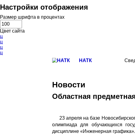
Настройки отображения
Размер шрифта в процентах
Цвет сайта
ц
ц
ц
ц
НАТК
Свед
Новости
Областная предметна
23 апреля на базе Новосибирско
олимпиада для обучающихся госу
дисциплине «Инженерная графика»