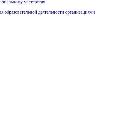
иональному мастерству
ия образовательной деятельности организациями