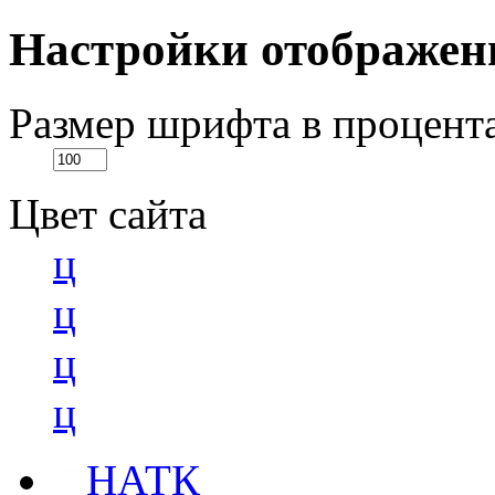
Настройки отображен
Размер шрифта в процент
Цвет сайта
ц
ц
ц
ц
НАТК