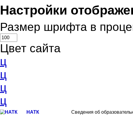
Настройки отображе
Размер шрифта в проце
Цвет сайта
ц
ц
ц
ц
НАТК
Сведения об образователь