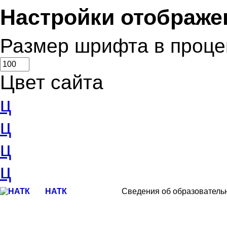
Настройки отображе
Размер шрифта в проце
Цвет сайта
ц
ц
ц
ц
НАТК
Сведения об образователь