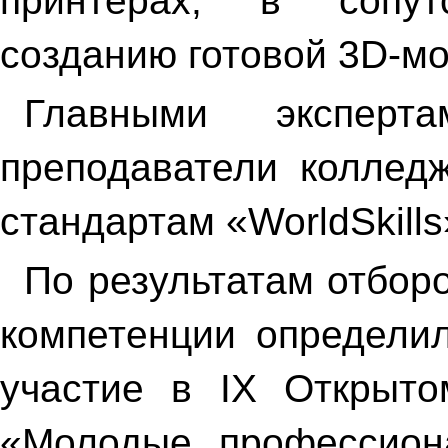
принтерах, в сопу
созданию готовой 3D-мо
Главными эксперт
преподаватели колледж
стандартам «WorldSkill
По результатам отбор
компетенции определи
участие в IX Открыто
«Молодые профессиона