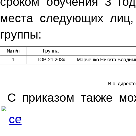
сроком обучения 3 го
места следующих лиц,
группы:
№ п/п
Группа
1
ТОР-21.203к
Марченко Никита Владим
И.о. директ
С приказом также мо
.