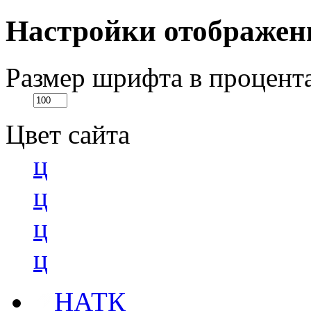
Настройки отображен
Размер шрифта в процент
Цвет сайта
ц
ц
ц
ц
НАТК