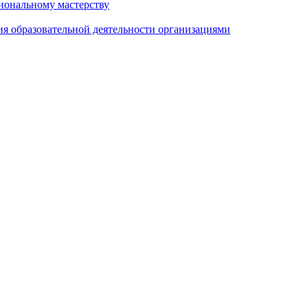
иональному мастерству
ия образовательной деятельности организациями