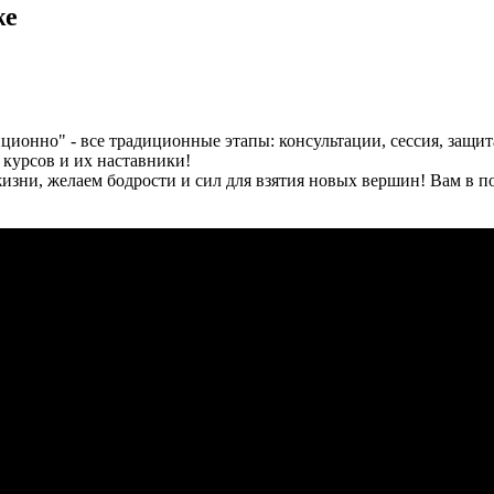
же
ционно" - все традиционные этапы: консультации, сессия, защи
курсов и их наставники!
ни, желаем бодрости и сил для взятия новых вершин! Вам в под