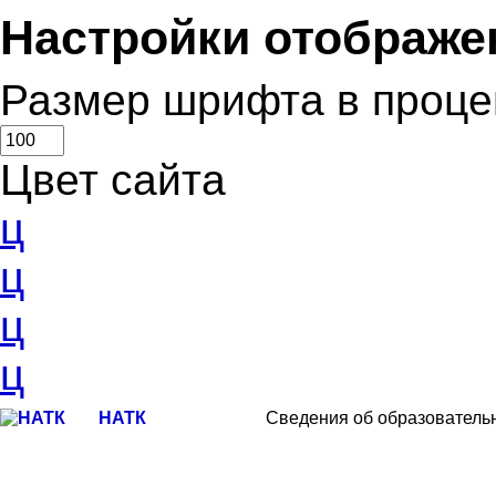
Настройки отображе
Размер шрифта в проце
Цвет сайта
ц
ц
ц
ц
НАТК
Сведения об образователь