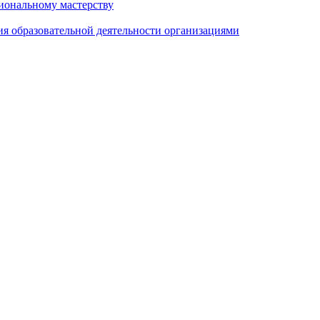
иональному мастерству
ия образовательной деятельности организациями